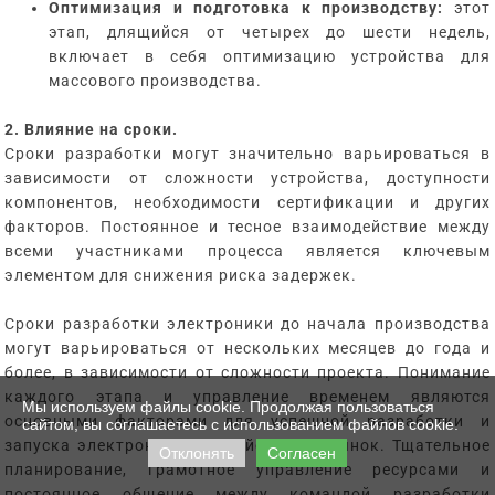
Оптимизация и подготовка к производству:
этот
этап, длящийся от четырех до шести недель,
включает в себя оптимизацию устройства для
массового производства.
2. Влияние на сроки.
Сроки разработки могут значительно варьироваться в
зависимости от сложности устройства, доступности
компонентов, необходимости сертификации и других
факторов. Постоянное и тесное взаимодействие между
всеми участниками процесса является ключевым
элементом для снижения риска задержек.
Сроки разработки электроники до начала производства
могут варьироваться от нескольких месяцев до года и
более, в зависимости от сложности проекта. Понимание
каждого этапа и управление временем являются
Мы используем файлы cookie. Продолжая пользоваться
основными факторами для успешной разработки и
сайтом, вы соглашаетесь с использованием файлов cookie.
запуска электронного устройства на рынок. Тщательное
Отклонять
Согласен
планирование, грамотное управление ресурсами и
постоянное общение между командой разработки