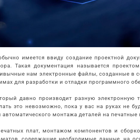
обычно имеется ввиду создание проектной доку
ора. Такая документация называется проектом
привычные нам электронные файлы, созданные в 
аммах для разработки и отладки программного об
оторый давно производит разную электронную те
лать это невозможно, пока у вас на руках не б
я автоматического монтажа деталей на печатные п
ечатных плат, монтажом компонентов и сборкой
рматов, содержащие необходимые данные, на ос